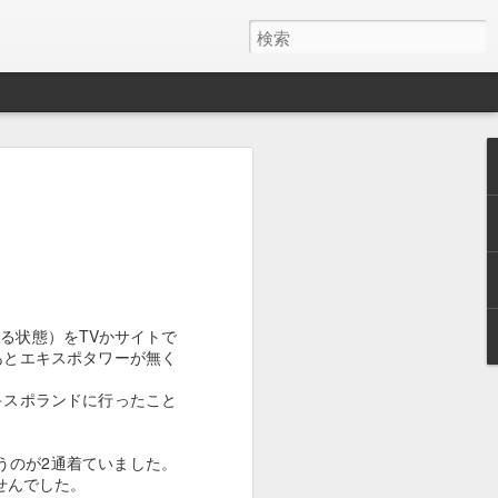
y ワイヤレス充電器
月でした。
とAirPods Proをまとめて充電したくて安そう
いのかケーブルが悪いのか充電の具合が
る状態）をTVかサイトで
ス充電器使うようになって、マグネット
あとエキスポタワーが無く
を探しててこれにしました。
キスポランドに行ったこと
けど、特に問題ないです。
うのが2通着ていました。
せんでした。