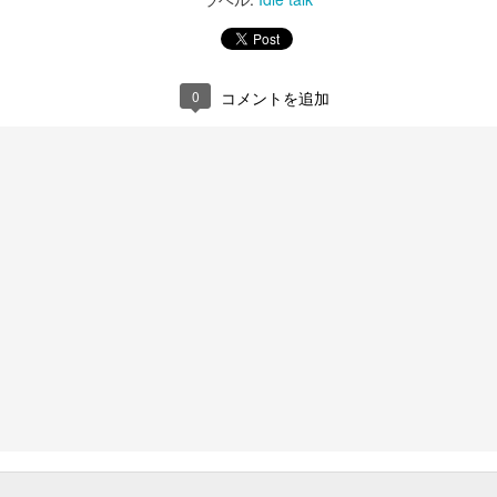
た。
失敗(^_^;)
上級者はハンコンを使ってるの
画面下側がカバーされてな
Sony PULSE 3D
AR
で、片付けてたG29を再度使い始
い。。。
22
PULSE 3D買ってしまった。
0
コメントを追加
めたけど全然運転できない。。。
iPhone自体は従来のミュートスイ
最近PS5周りの純正品を集めてる（笑）
当初比較検討したT300RSの方が
ッチのところがボタンになり自分
自分には向いてそうだった。
で割り当て可能。
たまたまブラックフライデーでア
常にミュートにしてるので自分は
マソンで25％だったので悩みまく
カメラ起動に割り当てました
った挙句購入。
あれからずっと使ってるけど、現
DualSense Charging Station
EB
在はパッドより1、2秒遅くて運転
10
の安定感も弱くなり苦労してま
コントローラー２個になったんで充電スタンド買ってみた。
す。
珍しく純正品を。今回はアマゾンではなく近所のエディオンで購入。