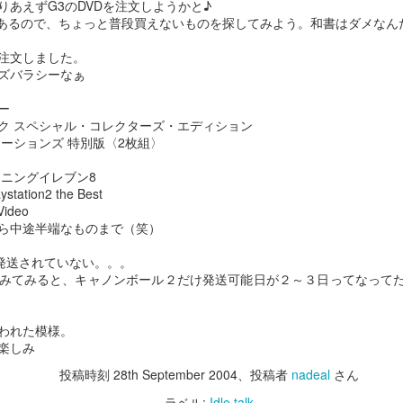
りあえずG3のDVDを注文しようかと♪
円分あるので、ちょっと普段買えないものを探してみよう。和書はダメなん
注文しました。
ズバラシーなぁ
ー
ク スペシャル・コレクターズ・エディション
ーションズ 特別版〈2枚組〉
イニングイレブン8
tion2 the Best
Video
ら中途半端なものまで（笑）
だ発送されていない。。。
みてみると、キャノンボール２だけ発送可能日が２～３日ってなって
T300RS
iPhone15 Pro
DEC
DEC
14
13
われた模様。
ハンコンをG29からT300RS
今年もiPhone15 Proに更
楽しみ
に買い替える。
新。
投稿時刻
28th September 2004
、投稿者
nadeal
さん
パッドで十分楽しく走ってたのだ
写真忘れたけど今回の純正ケース
けど、運転の成長に壁を感じてき
はクリアの方にしたけどちょっと
ラベル:
Idle talk