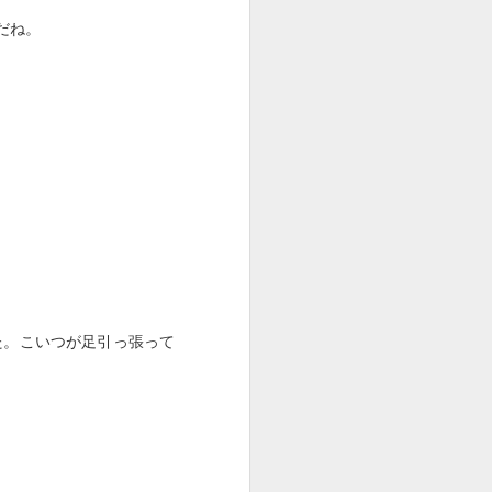
だね。
た。こいつが足引っ張って
Caldigit TS3 Plus
JUL
19
TS3PLUSを入手した。
新型のTS4が出てるけど、M1
Macなのでこれで十分。