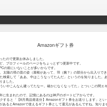
Braveb
JAN
Amazonギフト券
17
買ったのは去年の8
iPhoneとApple Watch
ったので更新お休みしました。
なこれを購入。
ど、プロフィールのページをちょっとずつ更新中です。
PCの前にいないことが多いからです。
当時ライトニング端子が悪
みて、太陽の塔の昔の姿（屋根があって、羽（腕？）の部分から出入りでき
良くなかったんでワイアレ
た検索して「ああ、中はこうなってたんだ」というのを知りました。
で位置決めが楽そうな製品
りました。
ういやこんなん建ってたなー。確かになくなってた」とついこの間エ
かれこれ半年以上使ってる
年に生まれたので、記憶にあるのは神戸のポートピアからです。
Braveby ワイヤレス充電器
クすると「【8月商品発送分】Amazonギフト券をお送りします」とい
があるとAmazonで使えるギフト券として還元があるんですね。知りま