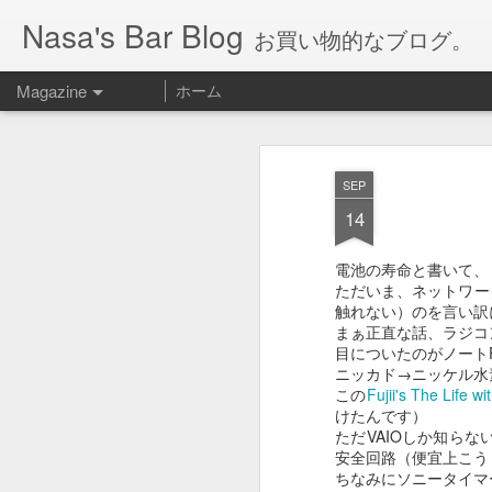
Nasa's Bar Blog
お買い物的なブログ。
Magazine
ホーム
SEP
14
電池の寿命と書いて、
ただいま、ネットワー
触れない）のを言い訳
まぁ正直な話、ラジコ
目についたのがノート
ニッカド→ニッケル水
この
Fujii's The Life wi
けたんです）
ただVAIOしか知ら
安全回路（便宜上こう
ちなみにソニータイマ