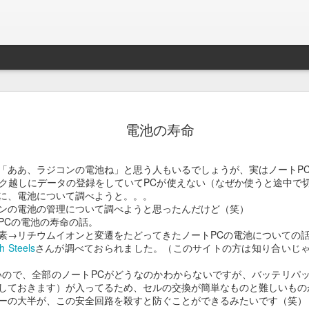
Braveb
JAN
電池の寿命
17
買ったのは去年の8
iPhoneとApple Watch
「ああ、ラジコンの電池ね」と思う人もいるでしょうが、実はノートP
なこれを購入。
ク越しにデータの登録をしていてPCが使えない（なぜか使うと途中で
に、電池について調べようと。。。
当時ライトニング端子が悪
ンの電池の管理について調べようと思ったんだけど（笑）
良くなかったんでワイアレ
PCの電池の寿命の話。
で位置決めが楽そうな製品
素→リチウムイオンと変遷をたどってきたノートPCの電池についての
th Steels
さんが調べておられました。（このサイトの方は知り合いじ
かれこれ半年以上使ってる
ないので、全部のノートPCがどうなのかわからないですが、バッテリパ
Braveby ワイヤレス充電器
しておきます）が入ってるため、セルの交換が簡単なものと難しいもの
ーの大半が、この安全回路を殺すと防ぐことができるみたいです（笑）