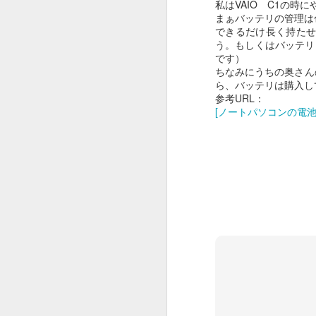
私はVAIO C1の時
まぁバッテリの管理は
できるだけ長く持たせ
う。もしくはバッテリ
です）
ちなみにうちの奥さん
ら、バッテリは購入し
参考URL：
[ノートパソコンの電池
HERO BOX 2023
DEC
15
使ってる機材がPod xtって
古いものだったり、新しく
買ったMooer GE300もMacより
Windowsの方がアプリの安定度が
あったり、ハンコンのアップデー