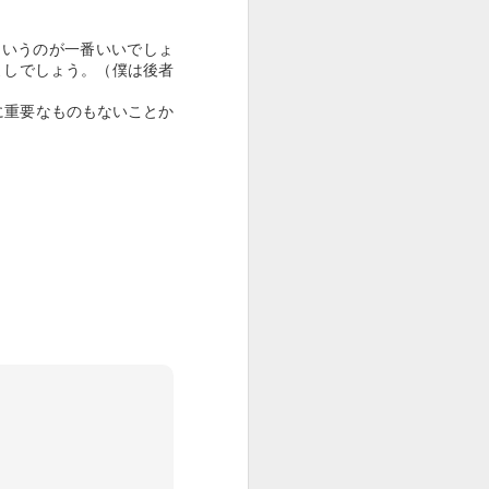
というのが一番いいでしょ
よしでしょう。（僕は後者
に重要なものもないことか
Caldigit TS3 Plus
JUL
19
TS3PLUSを入手した。
新型のTS4が出てるけど、M1
Macなのでこれで十分。