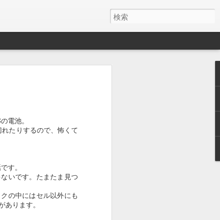
y ワイヤレス充電器
月でした。
とAirPods Proをまとめて充電したくて安そう
Cの電池。
切れたりするので、怖くて
いのかケーブルが悪いのか充電の具合が
ス充電器使うようになって、マグネット
を探しててこれにしました。
話です。
ゃないです。たまたま見つ
けど、特に問題ないです。
ックの中にはセル以外にも
があります。