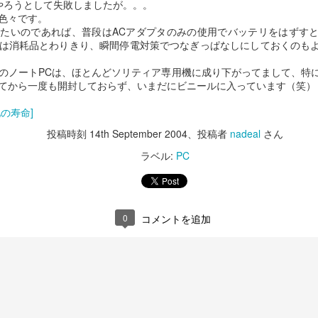
にやろうとして失敗しましたが。。。
色々です。
たいのであれば、普段はACアダプタのみの使用でバッテリをはずす
は消耗品とわりきり、瞬間停電対策でつなぎっぱなしにしておくのも
のノートPCは、ほとんどソリティア専用機に成り下がってまして、特
てから一度も開封しておらず、いまだにビニールに入っています（笑）
の寿命]
投稿時刻
14th September 2004
、投稿者
nadeal
さん
ラベル:
PC
0
コメントを追加
T300RS
iPhone15 Pro
DEC
DEC
14
13
ハンコンをG29からT300RS
今年もiPhone15 Proに更
に買い替える。
新。
パッドで十分楽しく走ってたのだ
写真忘れたけど今回の純正ケース
けど、運転の成長に壁を感じてき
はクリアの方にしたけどちょっと