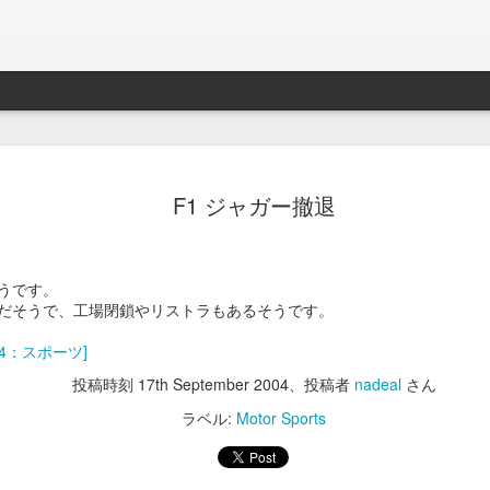
Braveb
JAN
F1 ジャガー撤退
17
買ったのは去年の8
iPhoneとApple Watch
なこれを購入。
うです。
だそうで、工場閉鎖やリストラもあるそうです。
当時ライトニング端子が悪
良くなかったんでワイアレ
24：スポーツ]
で位置決めが楽そうな製品
投稿時刻
17th September 2004
、投稿者
nadeal
さん
かれこれ半年以上使ってる
ラベル:
Motor Sports
Braveby ワイヤレス充電器