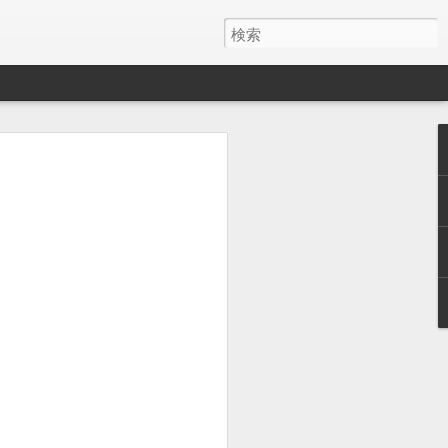
y ワイヤレス充電器
月でした。
とAirPods Proをまとめて充電したくて安そう
いのかケーブルが悪いのか充電の具合が
ス充電器使うようになって、マグネット
を探しててこれにしました。
けど、特に問題ないです。