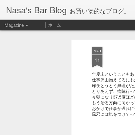
Nasa's Bar Blog
お買い物的なブログ。
Magazine
ホーム
MAR
11
年度末ということもあ
仕事沢山抱えてるにも
昨夜とうとう無理がた
とりあえず、病院行っ
今朝になり37.5度
もう治る方向に向かっ
おかげで仕事が遅れに
風邪には気をつけてっ