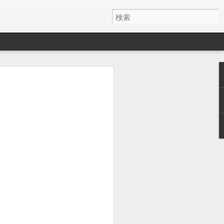
y ワイヤレス充電器
月でした。
とAirPods Proをまとめて充電したくて安そう
いのかケーブルが悪いのか充電の具合が
ス充電器使うようになって、マグネット
を探しててこれにしました。
けど、特に問題ないです。