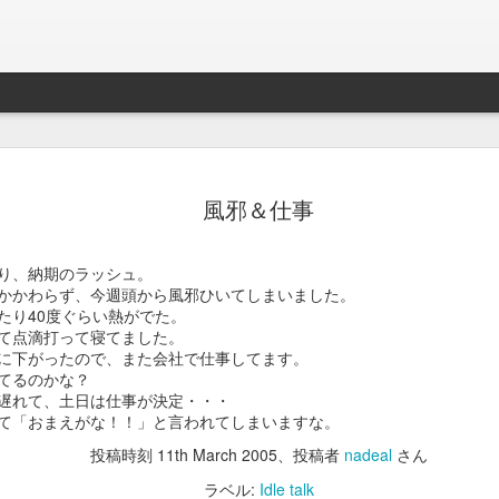
Braveb
JAN
風邪＆仕事
17
買ったのは去年の8
iPhoneとApple Watch
り、納期のラッシュ。
なこれを購入。
かかわらず、今週頭から風邪ひいてしまいました。
たり40度ぐらい熱がでた。
当時ライトニング端子が悪
て点滴打って寝てました。
良くなかったんでワイアレ
ほどに下がったので、また会社で仕事してます。
で位置決めが楽そうな製品
てるのかな？
遅れて、土日は仕事が決定・・・
かれこれ半年以上使ってる
て「おまえがな！！」と言われてしまいますな。
投稿時刻
11th March 2005
、投稿者
nadeal
さん
Braveby ワイヤレス充電器
ラベル:
Idle talk