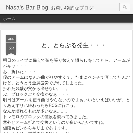
Nasa's Bar Blog
お買い物的なブログ。
ホーム
APR
と、とらぶる発生・・・
22
明日のライブに備えて弦を張り替えて慣らしをしてたら、アームが
バキッ・・・
お、折れた・・・
僕のアームはなんか曲がりやすくて、たまにペンチで直してたんだ
けど、とうとう金属疲労で折れてしまった。
折れた残骸が穴から出せない。。。
ぶ、ブロックごと交換かなぁ・・・
明日はアームを使う曲はやらないのでまぁいいといえばいいが、と
りあえずリハ終わったらRCSに行こう。
なんか壊れるものが多いなぁ。。。
トレモロのブロックの値段を調べてみました。
意外とアーム折れで交換というのが多いみたいですね。
値段もピンからキリまであります。