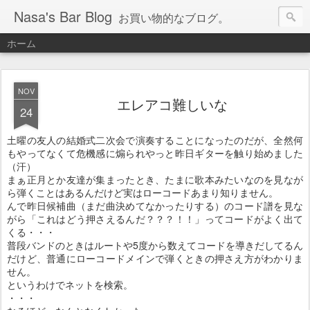
Nasa's Bar Blog
お買い物的なブログ。
ホーム
NOV
エレアコ難しいな
24
土曜の友人の結婚式二次会で演奏することになったのだが、全然何
もやってなくて危機感に煽られやっと昨日ギターを触り始めました
（汗）
まぁ正月とか友達が集まったとき、たまに歌本みたいなのを見なが
ら弾くことはあるんだけど実はローコードあまり知りません。
んで昨日候補曲（まだ曲決めてなかったりする）のコード譜を見な
がら「これはどう押さえるんだ？？？！！」ってコードがよく出て
くる・・・
普段バンドのときはルートや5度から数えてコードを導きだしてるん
だけど、普通にローコードメインで弾くときの押さえ方がわかりま
せん。
というわけでネットを検索。
・・・