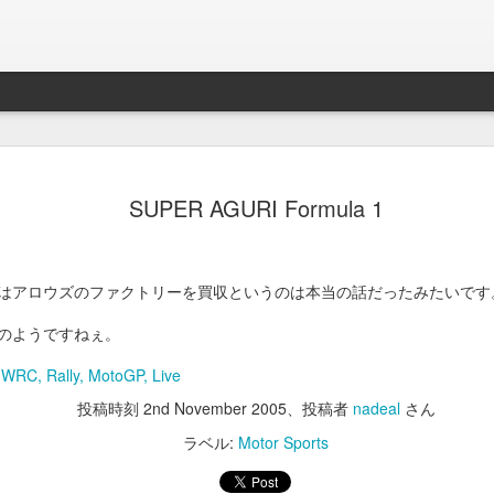
Braveb
JAN
SUPER AGURI Formula 1
17
買ったのは去年の8
iPhoneとApple Watch
なこれを購入。
はアロウズのファクトリーを買収というのは本当の話だったみたいです
当時ライトニング端子が悪
のようですねぇ。
良くなかったんでワイアレ
で位置決めが楽そうな製品
 WRC, Rally, MotoGP, Live
投稿時刻
2nd November 2005
、投稿者
nadeal
さん
かれこれ半年以上使ってる
ラベル:
Motor Sports
Braveby ワイヤレス充電器