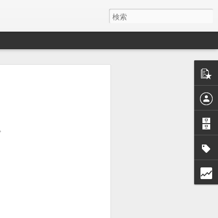
y ワイヤレス充電器
月でした。
とAirPods Proをまとめて充電したくて安そう
。
いのかケーブルが悪いのか充電の具合が
ス充電器使うようになって、マグネット
を探しててこれにしました。
けど、特に問題ないです。