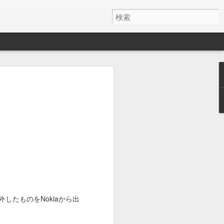
y ワイヤレス充電器
月でした。
とAirPods Proをまとめて充電したくて安そう
いのかケーブルが悪いのか充電の具合が
ス充電器使うようになって、マグネット
を探しててこれにしました。
けど、特に問題ないです。
したものをNokiaから出