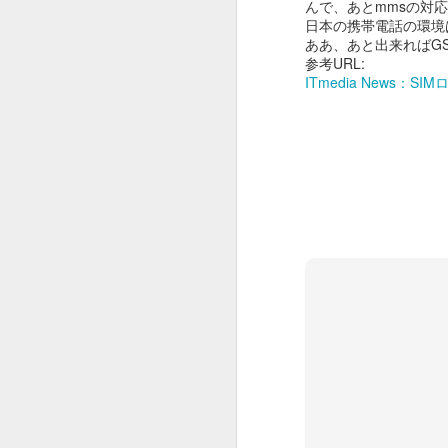
んで、あとmmsの対
日本の携帯電話の環境
ああ、あと出来ればG
参考URL:
ITmedia News
HERO BOX 2023
DEC
15
使ってる機材がPod xtって
古いものだったり、新しく
買ったMooer GE300もMacより
Windowsの方がアプリの安定度が
あったり、ハンコンのアップデー