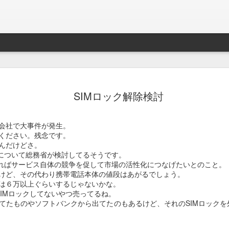
Braveb
JAN
SIMロック解除検討
17
買ったのは去年の8
iPhoneとApple Watch
会社で大事件が発生。
なこれを購入。
ください。残念です。
んだけどさ。
当時ライトニング端子が悪
限について総務省が検討してるそうです。
良くなかったんでワイアレ
れればサービス自体の競争を促して市場の活性化につなげたいとのこと。
で位置決めが楽そうな製品
けど、その代わり携帯電話本体の値段はあがるでしょう。
は６万以上ぐらいするじゃないかな。
かれこれ半年以上使ってる
かSIMロックしてないやつ売ってるね。
てたものやソフトバンクから出てたのもあるけど、それのSIMロックを外
Braveby ワイヤレス充電器