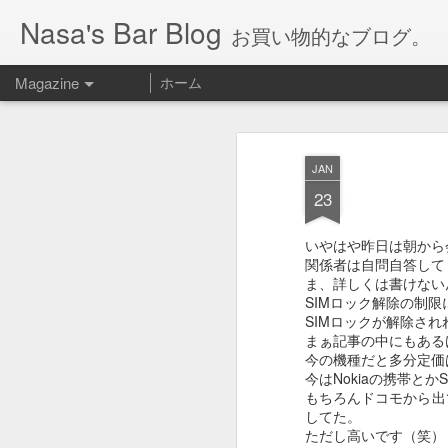
Nasa's Bar Blog
お買い物的なブログ。
Magazine
ホーム
JAN
23
いやはや昨日は朝から
関係者は自問自答して
ま、詳しくは書けない
SIMロック解除の制
SIMロックが解除さ
まぁ記事の中にもある
今の機種だと多分定価
今はNokiaの携帯と
もちろんドコモから出
してた。
ただし高いです（笑）