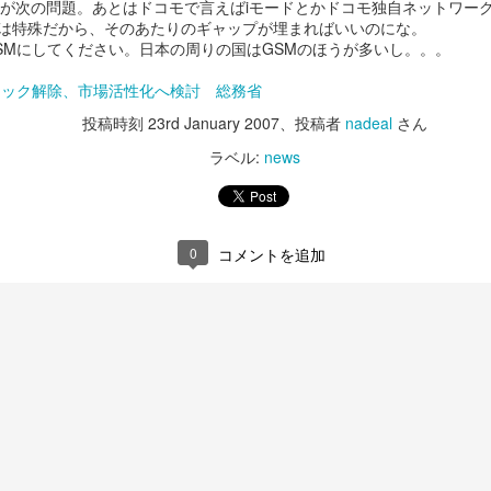
応が次の問題。あとはドコモで言えばiモードとかドコモ独自ネットワー
は特殊だから、そのあたりのギャップが埋まればいいのにな。
SMにしてください。日本の周りの国はGSMのほうが多いし。。。
：SIMロック解除、市場活性化へ検討 総務省
投稿時刻
23rd January 2007
、投稿者
nadeal
さん
ラベル:
news
0
コメントを追加
T300RS
iPhone15 Pro
DEC
DEC
14
13
ハンコンをG29からT300RS
今年もiPhone15 Proに更
に買い替える。
新。
パッドで十分楽しく走ってたのだ
写真忘れたけど今回の純正ケース
けど、運転の成長に壁を感じてき
はクリアの方にしたけどちょっと