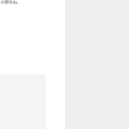
クの部分ね。
Caldigit TS3 Plus
JUL
19
TS3PLUSを入手した。
新型のTS4が出てるけど、M1
Macなのでこれで十分。