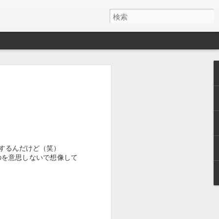
y ワイヤレス充電器
月でした。
とAirPods Proをまとめて充電したくて安そう
いのかケーブルが悪いのか充電の具合が
するんだけど（笑）
ス充電器使うようになって、マグネット
のを意思しないで想像して
を探しててこれにしました。
けど、特に問題ないです。