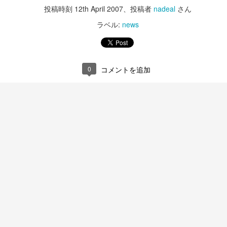
投稿時刻
12th April 2007
、投稿者
nadeal
さん
ラベル:
news
0
コメントを追加
T300RS
iPhone15 Pro
DEC
DEC
14
13
ハンコンをG29からT300RS
今年もiPhone15 Proに更
に買い替える。
新。
パッドで十分楽しく走ってたのだ
写真忘れたけど今回の純正ケース
けど、運転の成長に壁を感じてき
はクリアの方にしたけどちょっと