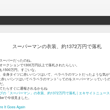
Braveb
JAN
スーパーマンの衣装、約1372万円で落札
17
買ったのは去年の8
iPhoneとApple Watch
スーパーだったのね。
なこれを購入。
オークションで1300万円以上で落札されたらしい。
1500万円。すごいな。
当時ライトニング端子が悪
、全身タイツに赤いパンツはいて、ペラペラのマントだったような気が
良くなかったんでワイアレ
に赤いパンツはいてペラペラのマント”ってのをスーパーマンっていう
で位置決めが楽そうな製品
だ。
てたらすぐに通報されるかもね
かれこれ半年以上使ってる
の「スーパーマン」の衣装、約1372万円で落札 | エキサイトニュース
tubeで今頃見ました。
Braveby ワイヤレス充電器
re It Goes Again