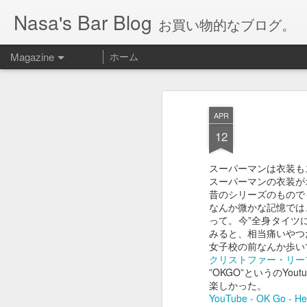
Nasa's Bar Blog
お買い物的なブログ。
Magazine
ホーム
APR
12
スーパーマンは衣装も
スーパーマンの衣装が
昔のシリーズのものでも
なんか微かな記憶では
って。今”全身タイツ
みると、相当痛いやつ
女子校の前なんか歩い
クリストファー・リーブ
”OKGO”というのYou
楽しかった。
YouTube - OK Go - He