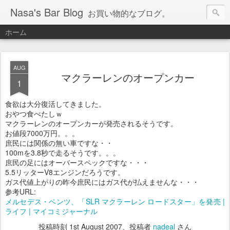
Nasa's Bar Blog
お買い物的なブログ。
ホーム
AUG
マクラーレンのオープンカー
1
食欲は大分復活してきました。
おやつ食べたしｗ
マクラーレンのオープンカーが発売されるそうです。
お値段7000万円。。。
庶民には関係の無い車ですな・・
100mを3.8秒で走るそうです。。。
庶民の足にはオーバースペックですな・・・
5.5リッターV8エンジンだろうです。
ガス代値上がりの昨今庶民にはガス代が払えませんな・・・
参考URL:
メルセデス・ベンツ、「SLR マクラーレン ロードスター」を発売 |
ライフ | マイコミジャーナル
投稿時刻
1st August 2007
、投稿者
nadeal
さん