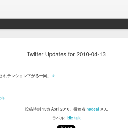
Braveb
JAN
Twitter Updates for 2010-04-13
17
買ったのは去年の8
iPhoneとApple Watch
なこれを購入。
されテンション下がる一同。
#
当時ライトニング端子が悪
良くなかったんでワイアレ
で位置決めが楽そうな製品
ols
かれこれ半年以上使ってる
投稿時刻
13th April 2010
、投稿者
nadeal
さん
Braveby ワイヤレス充電器
ラベル:
Idle talk