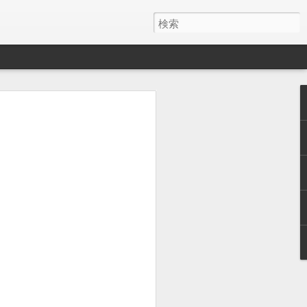
y ワイヤレス充電器
月でした。
とAirPods Proをまとめて充電したくて安そう
いのかケーブルが悪いのか充電の具合が
ス充電器使うようになって、マグネット
を探しててこれにしました。
けど、特に問題ないです。