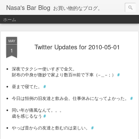
Nasa's Bar Blog
お買い物的なブログ。
ホーム
MAY
Twitter Updates for 2010-05-01
1
深夜でタクシー使いすぎで金欠。
財布の中身が微妙で家より数百m前で下車（−＿−；）
#
昼まで寝てた。
#
今日は恒例の旧友達と飲み会。仕事休みになってよかった。
#
同い年が痛風なんて。。。
歳を感じるなう
#
やっぱ昔からの友達と飲むのは楽しい。
#