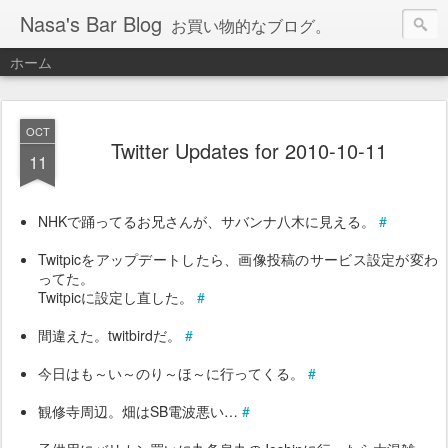
Nasa's Bar Blog
お買い物的なブログ。
ホーム
OCT
Twitter Updates for 2010-10-11
11
NHKで踊ってるお兄さんが、サバンナ八木に見える。
#
Twitpicをアップデートしたら、画像投稿のサービス設定が変わ
ってた。
Twitpicに設定し直した。
#
間違えた。twitbirdだ。
#
今日はも～い～のり～ほ～に行ってくる。
#
観修寺周辺。畑はSB電波悪い…
#