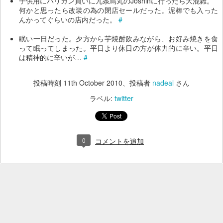
子供用にバリカン買いに九条烏丸のJoshinに行ったら大混雑。
何かと思ったら改装の為の閉店セールだった。泥棒でも入った
んかってぐらいの店内だった。
#
眠い一日だった。夕方から芋焼酎飲みながら、お好み焼きを食
って眠ってしまった。平日より休日の方が体力的に辛い。平日
は精神的に辛いが…
#
投稿時刻
11th October 2010
、投稿者
nadeal
さん
ラベル:
twitter
0
コメントを追加