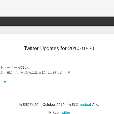
Braveb
JAN
Twitter Updates for 2010-10-20
17
買ったのは去年の8
iPhoneとApple Watch
なこれを購入。
のアキネーターが凄い。
は一回だけ、それも二回目には正解した！
#
当時ライトニング端子が悪
良くなかったんでワイアレ
中。
#
で位置決めが楽そうな製品
かれこれ半年以上使ってる
投稿時刻
20th October 2010
、投稿者
Braveby ワイヤレス充電器
nadeal
さん
ラベル:
twitter