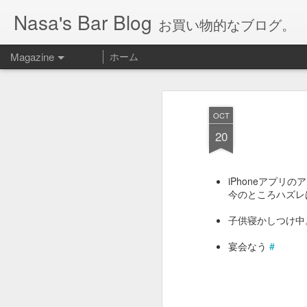
Nasa's Bar Blog
お買い物的なブログ。
Magazine
ホーム
OCT
20
iPhoneアプリ
今のところハズレ
子供寝かしつけ
宴会なう
#