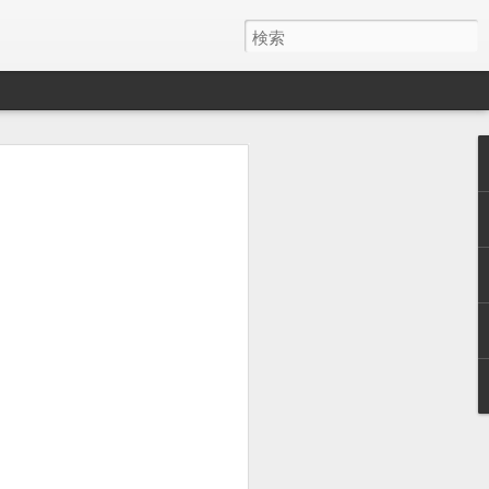
y ワイヤレス充電器
月でした。
とAirPods Proをまとめて充電したくて安そう
いのかケーブルが悪いのか充電の具合が
ス充電器使うようになって、マグネット
を探しててこれにしました。
けど、特に問題ないです。