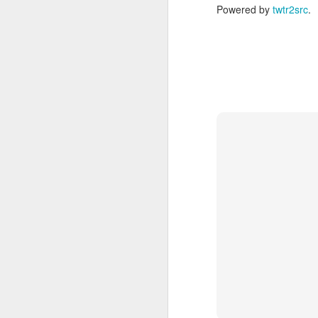
Powered by
twtr2src
.
HERO BOX 2023
DEC
15
使ってる機材がPod xtって
古いものだったり、新しく
買ったMooer GE300もMacより
Windowsの方がアプリの安定度が
あったり、ハンコンのアップデー