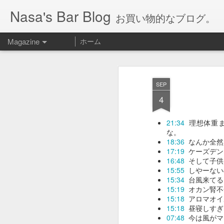
Nasa's Bar Blog
お買い物的なブログ。
Magazine
ホーム
SEP
4
21:34
理想体重ま
な。
18:36
なんか全然
17:19
ケーズデンキ
16:48
そして子供
15:55
しやーない
15:34
台風来てる
15:19
オカン腎不全
15:18
アロマオイ
15:18
昼寝しすぎ
07:48
今は風がマ