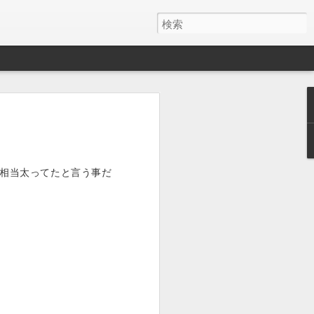
y ワイヤレス充電器
月でした。
とAirPods Proをまとめて充電したくて安そう
事は相当太ってたと言う事だ
いのかケーブルが悪いのか充電の具合が
ス充電器使うようになって、マグネット
を探しててこれにしました。
けど、特に問題ないです。