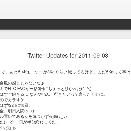
Braveb
JAN
Twitter Updates for 2011-09-03
17
買ったのは去年の8
iPhoneとApple Watch
で、あと5.4Kg。 つーか8Kgぐらい減ってるけど、まだ5Kgって
なこれを購入。
台風の感じじゃないなぁ
当時ライトニング端子が悪
でHTC EVOが一括0円にちょっとひかれた(^_^;)
良くなかったんでワイアレ
はすぐ飽きる… なんやねん！行きたいって言ったくせに。
で位置決めが楽そうな製品
のでカラオケ
はずなのに無風。
かれこれ半年以上使ってる
。明日入院(>_<)
ル置いてあるんを気づかず火傷(>_<)
Braveby ワイヤレス充電器
た(>_<) 一日が半分終わってた…
シだなぁ