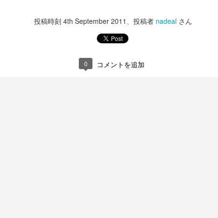
投稿時刻
4th September 2011
、投稿者
nadeal
さん
0
コメントを追加
T300RS
iPhone15 Pro
DEC
DEC
14
13
ハンコンをG29からT300RS
今年もiPhone15 Proに更
に買い替える。
新。
パッドで十分楽しく走ってたのだ
写真忘れたけど今回の純正ケース
けど、運転の成長に壁を感じてき
はクリアの方にしたけどちょっと