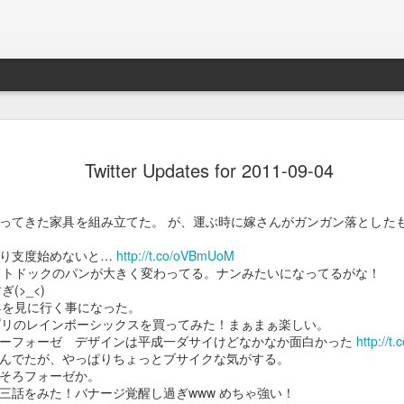
Braveb
JAN
Twitter Updates for 2011-09-04
17
買ったのは去年の8
iPhoneとApple Watch
ってきた家具を組み立てた。 が、運ぶ時に嫁さんがガンガン落とした
なこれを購入。
帰り支度始めないと…
http://t.co/oVBmUoM
当時ライトニング端子が悪
ホットドックのパンが大きく変わってる。ナンみたいになってるがな！
良くなかったんでワイアレ
ぎ(>_<)
で位置決めが楽そうな製品
家具を見に行く事になった。
eアプリのレインボーシックスを買ってみた！まぁまぁ楽しい。
かれこれ半年以上使ってる
ーフォーゼ デザインは平成一ダサイけどなかなか面白かった
http://t
んでたが、やっぱりちょっとブサイクな気がする。
Braveby ワイヤレス充電器
そろフォーゼか。
三話をみた！バナージ覚醒し過ぎwww めちゃ強い！