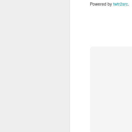
Powered by
twtr2src
.
HERO BOX 2023
DEC
15
使ってる機材がPod xtって
古いものだったり、新しく
買ったMooer GE300もMacより
Windowsの方がアプリの安定度が
あったり、ハンコンのアップデー