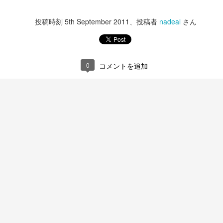
投稿時刻
5th September 2011
、投稿者
nadeal
さん
0
コメントを追加
T300RS
iPhone15 Pro
DEC
DEC
14
13
ハンコンをG29からT300RS
今年もiPhone15 Proに更
に買い替える。
新。
パッドで十分楽しく走ってたのだ
写真忘れたけど今回の純正ケース
けど、運転の成長に壁を感じてき
はクリアの方にしたけどちょっと