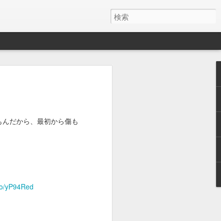
y ワイヤレス充電器
月でした。
とAirPods Proをまとめて充電したくて安そう
もんだから、最初から傷も
いのかケーブルが悪いのか充電の具合が
ス充電器使うようになって、マグネット
を探しててこれにしました。
けど、特に問題ないです。
.co/yP94Red