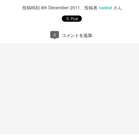
投稿時刻
6th December 2011
、投稿者
nadeal
さん
0
コメントを追加
T300RS
iPhone15 Pro
DEC
DEC
14
13
ハンコンをG29からT300RS
今年もiPhone15 Proに更
に買い替える。
新。
パッドで十分楽しく走ってたのだ
写真忘れたけど今回の純正ケース
けど、運転の成長に壁を感じてき
はクリアの方にしたけどちょっと