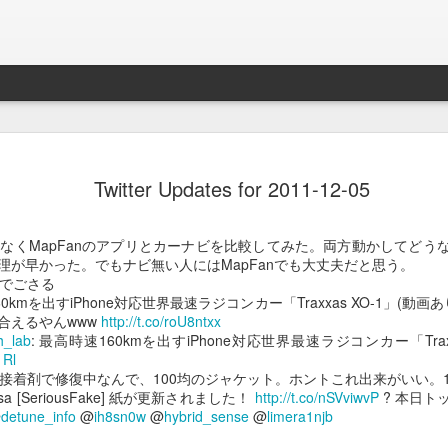
Braveb
JAN
Twitter Updates for 2011-12-05
17
買ったのは去年の8
iPhoneとApple Watch
なくMapFanのアプリとカーナビを比較してみた。両方動かしてどう
なこれを購入。
理が早かった。でもナビ無い人にはMapFanでも大丈夫だと思う。
でごさる
当時ライトニング端子が悪
0kmを出すiPhone対応世界最速ラジコンカー「Traxxas XO-1」(動
良くなかったんでワイアレ
合えるやんwww
http://t.co/roU8ntxx
で位置決めが楽そうな製品
h_lab
: 最高時速160kmを出すiPhone対応世界最速ラジコンカー「Traxxa
1Rl
かれこれ半年以上使ってる
接着剤で修復中なんで、100均のジャケット。ホントこれ出来がいい。1
Nasa [SeriousFake] 紙が更新されました！
http://t.co/nSVviwvP
? 本日ト
Braveby ワイヤレス充電器
@
detune_info
@
ih8sn0w
@
hybrid_sense
@
limera1njb