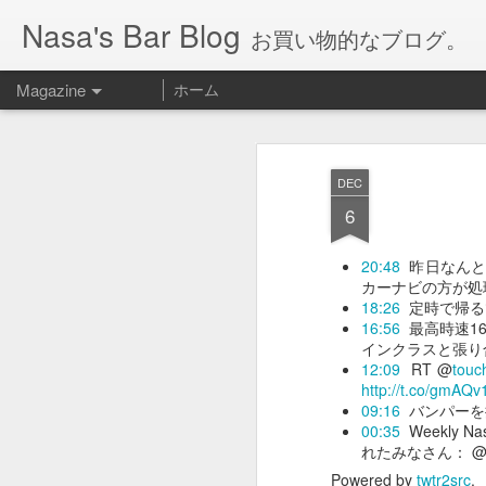
Nasa's Bar Blog
お買い物的なブログ。
Magazine
ホーム
DEC
6
20:48
昨日なんと
カーナビの方が処
18:26
定時で帰る
16:56
最高時速16
インクラスと張り
12:09
RT @
touc
http://t.co/gmAQv
09:16
バンパーを
00:35
Weekly 
れたみなさん： 
Powered by
twtr2src
.