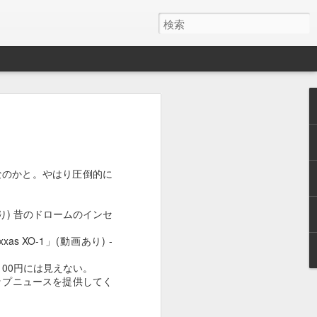
y ワイヤレス充電器
月でした。
とAirPods Proをまとめて充電したくて安そう
なのかと。やはり圧倒的に
いのかケーブルが悪いのか充電の具合が
画あり) 昔のドロームのインセ
ス充電器使うようになって、マグネット
を探しててこれにしました。
s XO-1」(動画あり) -
けど、特に問題ないです。
00円には見えない。
ップニュースを提供してく