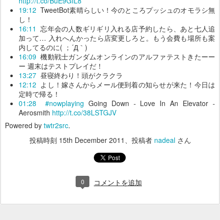
http://t.co/BuE9GIL8
19:12
TweetBot素晴らしい！今のところプッシュのオモラシ無
し！
16:11
忘年会の人数ギリギリ入れる店予約したら、あと七人追
加って… 入れへんかったら店変更しろと。もう会費も場所も案
内してるのに( ；´Д｀)
16:09
機動戦士ガンダムオンラインのアルファテストきたーー
ー 週末はテストプレイだ！
13:27
昼寝終わり！頭がクラクラ
12:12
よし！嫁さんからメール便到着の知らせが来た！今日は
定時で帰る！
01:28
#nowplaying
Going Down - Love In An Elevator -
Aerosmith
http://t.co/38LSTGJV
Powered by
twtr2src
.
投稿時刻
15th December 2011
、投稿者
nadeal
さん
0
コメントを追加