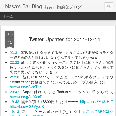
Nasa's Bar Blog
お買い物的なブログ。
ホーム
DEC
Twitter Updates for 2011-12-14
15
23:31
家政婦のミタを見てるが、ミタさんの旦那が仮面ライダ
ーWのあの人と同じはいゆうなんで笑ってしまうwww
22:22
新しく買ったiPhoneケース。ステレオに挿さらん。電波
感度ちょっと落ちる。ドックスタンドに挿さらん。 が、買って
失敗と思いたくない( ；´Д｀)
21:56
新しいiPhoneケースだと、iPhone対応ステレオや
SynthStationに接続できないんで延長ケーブル購入（汗）
http://t.co/cClc8Th4
20:47
Vapor付けてるとRadiusのドックに挿さらねぇ
http://t.co/gA0fX2cD
19:48
開封写真！13800円！ たけーーー
http://t.co/PFq3xHtO
http://t.co/wG6VyezK
19:13
新しいケース届いた！(^_−)−☆
http://t.co/0AP5Q3Kz