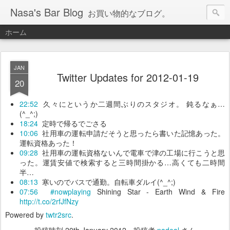
Nasa's Bar Blog
お買い物的なブログ。
ホーム
JAN
Twitter Updates for 2012-01-19
20
22:52
久々にというか二週間ぶりのスタジオ。 鈍るなぁ…
(^_^;)
18:24
定時で帰るでごさる
10:06
社用車の運転申請だそうと思ったら書いた記憶あった。
運転資格あった！
09:28
社用車の運転資格ないんで電車で津の工場に行こうと思
った。運賃安値で検索すると三時間掛かる…高くても二時間
半…
08:13
寒いのでバスで通勤。自転車ダルイ(^_^;)
07:56
#nowplaying
Shining Star - Earth Wind & Fire
http://t.co/2rfJfNzy
Powered by
twtr2src
.