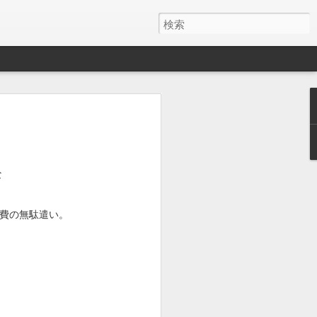
y ワイヤレス充電器
月でした。
とAirPods Proをまとめて充電したくて安そう
な
いのかケーブルが悪いのか充電の具合が
費の無駄遣い。
ス充電器使うようになって、マグネット
を探しててこれにしました。
けど、特に問題ないです。