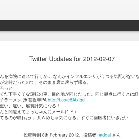
Braveb
JAN
Twitter Updates for 2012-02-07
17
買ったのは去年の8
iPhoneとApple Watch
んを病院に連れて行くか… なんかインフルエンザがうつる気配がない
なこれを購入。
が定時だったので、そのまま席に戻らず帰る。
ろっと
当時ライトニング端子が悪
てた下手くそな運転の車。目的地が同じだった。同じ拠点に行くとは経
良くなかったんでワイアレ
チラーメン @ 菩提寺PA
http://t.co/e8Atxfqd
で位置決めが楽そうな製品
重い、遅い、燃費計気になる！
んと間違えてまっちゃんにメール(^_^;)
かれこれ半年以上使ってる
てるのが取れた(；´Д`A めちゃ気になる。すぐに歯医者にいきたい
Braveby ワイヤレス充電器
投稿時刻
8th February 2012
、投稿者
nadeal
さん