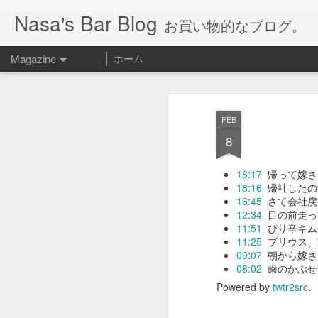
Nasa's Bar Blog
お買い物的なブログ。
Magazine
ホーム
FEB
8
18:17
帰って嫁さ
18:16
帰社したの
16:45
さて会社戻
12:34
目の前走っ
11:51
ぴり辛キム
11:25
プリウス、
09:07
朝から嫁さ
08:02
歯のかぶせ
Powered by
twtr2src
.