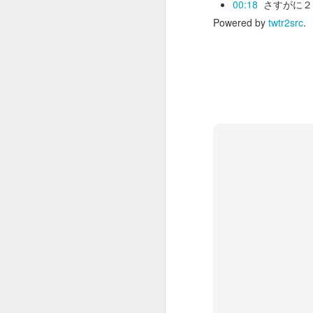
00:18
さすがに２
Powered by
twtr2src
.
HERO BOX 2023
DEC
15
使ってる機材がPod xtって
古いものだったり、新しく
買ったMooer GE300もMacより
Windowsの方がアプリの安定度が
あったり、ハンコンのアップデー