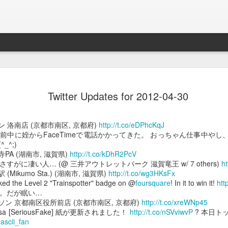
Braveb
JAN
Twitter Updates for 2012-04-30
17
買ったのは去年の8
iPhoneとApple Watch
イオン 洛南店 (京都市南区, 京都府)
http://t.co/eDPhcKqJ
なこれを購入。
前中に姪からFaceTimeで電話かかってきた。 おっちゃん仕事中や
_^;)
当時ライトニング端子が悪
菩提寺PA (湖南市, 滋賀県)
http://t.co/kDhR2PcV
良くなかったんでワイアレ
すがに凄い人… (@ 三井アウトレットパーク 滋賀竜王 w/ 7 others)
ht
で位置決めが楽そうな製品
雲駅 (Mikumo Sta.) (湖南市, 滋賀県)
http://t.co/wg3HKsFx
cked the Level 2 "Trainspotter" badge on @
foursquare
! In it to win it!
htt
かれこれ半年以上使ってる
。だが眠い…
 ローソン 京都南区役所前店 (京都市南区, 京都府)
http://t.co/xreWNp45
Braveby ワイヤレス充電器
Nasa [SeriousFake] 紙が更新されました！
http://t.co/nSVviwvP
? 本日ト
@
ascii_fan