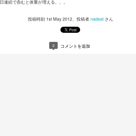
日連続で呑むと体重が増える。。。
投稿時刻
1st May 2012
、投稿者
nadeal
さん
0
コメントを追加
T300RS
iPhone15 Pro
DEC
DEC
14
13
ハンコンをG29からT300RS
今年もiPhone15 Proに更
に買い替える。
新。
パッドで十分楽しく走ってたのだ
写真忘れたけど今回の純正ケース
けど、運転の成長に壁を感じてき
はクリアの方にしたけどちょっと