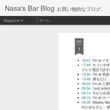
Nasa's Bar Blog
お買い物的なブログ。
Magazine
ホーム
MAY
1
18:47
I'm at 
17:49
そういや午
テレビ電話で話す(^
13:59
I'm at 
13:48
通るだけ。さ
09:04
I'm at 三
09:04
I just unlo
08:14
今から出張
08:10
I'm at
00:35
Weekly 
れたみなさん： 