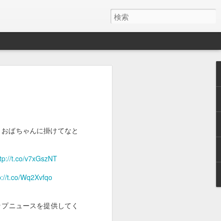
y ワイヤレス充電器
月でした。
とAirPods Proをまとめて充電したくて安そう
し、おばちゃんに掛けてなと
いのかケーブルが悪いのか充電の具合が
ス充電器使うようになって、マグネット
tp://t.co/v7xGszNT
を探しててこれにしました。
p://t.co/Wq2Xvfqo
けど、特に問題ないです。
ップニュースを提供してく