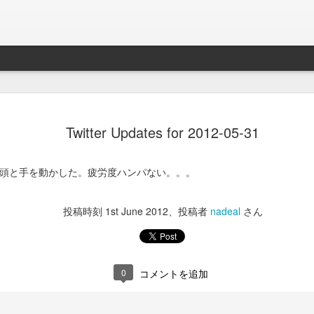
Braveb
JAN
Twitter Updates for 2012-05-31
17
買ったのは去年の8
iPhoneとApple Watch
頭と手を動かした。疲労度ハンパない。。。
なこれを購入。
当時ライトニング端子が悪
投稿時刻
1st June 2012
、投稿者
nadeal
さん
良くなかったんでワイアレ
で位置決めが楽そうな製品
かれこれ半年以上使ってる
0
コメントを追加
Braveby ワイヤレス充電器