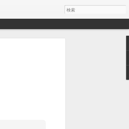
y ワイヤレス充電器
月でした。
とAirPods Proをまとめて充電したくて安そう
いのかケーブルが悪いのか充電の具合が
ス充電器使うようになって、マグネット
を探しててこれにしました。
けど、特に問題ないです。