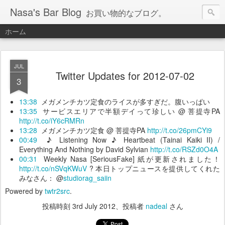
Nasa's Bar Blog
お買い物的なブログ。
ホーム
JUL
Twitter Updates for 2012-07-02
3
13:38
メガメンチカツ定食のライスが多すぎだ。腹いっぱい
13:35
サービスエリアで半額デイって珍しい @ 菩提寺PA
http://t.co/iY6cRMRn
13:28
メガメンチカツ定食 @ 菩提寺PA
http://t.co/26pmCYi9
00:49
♪ Listening Now ♪ Heartbeat (Tainai Kaiki II) /
Everything And Nothing by David Sylvian
http://t.co/RSZd0O4A
00:31
Weekly Nasa [SeriousFake] 紙が更新されました！
http://t.co/nSVqKWuV
? 本日トップニュースを提供してくれた
みなさん： @
studiorag_saiin
Powered by
twtr2src
.
投稿時刻
3rd July 2012
、投稿者
nadeal
さん