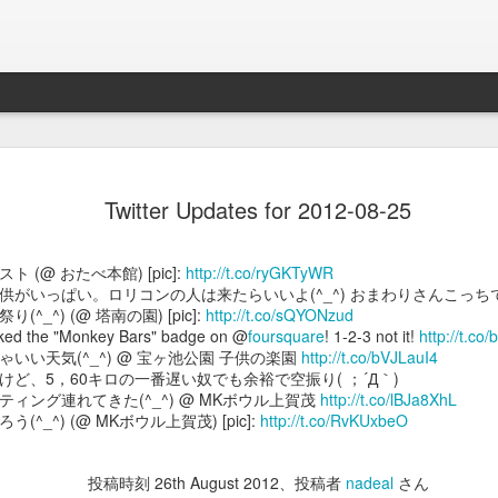
Braveb
JAN
Twitter Updates for 2012-08-25
17
買ったのは去年の8
iPhoneとApple Watch
 (@ おたべ本館) [pic]:
http://t.co/ryGKTyWR
なこれを購入。
供がいっぱい。ロリコンの人は来たらいいよ(^_^) おまわりさんこっち
(^_^) (@ 塔南の園) [pic]:
http://t.co/sQYONzud
当時ライトニング端子が悪
ocked the "Monkey Bars" badge on @
foursquare
! 1-2-3 not it!
http://t.co
良くなかったんでワイアレ
いい天気(^_^) @ 宝ヶ池公園 子供の楽園
http://t.co/bVJLauI4
で位置決めが楽そうな製品
けど、5，60キロの一番遅い奴でも余裕で空振り( ；´Д｀)
ティング連れてきた(^_^) @ MKボウル上賀茂
http://t.co/lBJa8XhL
かれこれ半年以上使ってる
(^_^) (@ MKボウル上賀茂) [pic]:
http://t.co/RvKUxbeO
Braveby ワイヤレス充電器
投稿時刻
26th August 2012
、投稿者
nadeal
さん