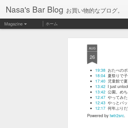
Nasa's Bar Blog
お買い物的なブログ。
Magazine
ホーム
AUG
26
19:38
おたべのポスト
18:04
夏祭りで子
17:40
児童館で夏祭り
13:42
I just unl
13:42
公園。めちゃ
12:47
やってみた
12:43
やっとバッ
12:17
何年ぶりだろう
Powered by
twtr2src
.