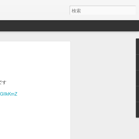
y ワイヤレス充電器
月でした。
とAirPods Proをまとめて充電したくて安そう
です
いのかケーブルが悪いのか充電の具合が
/bGIIkKmZ
ス充電器使うようになって、マグネット
を探しててこれにしました。
けど、特に問題ないです。