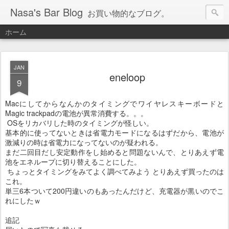
Nasa's Bar Blog
お買い物的なブログ。
ホーム
JAN
eneloop
9
Macにしてからなんかのタイミングでワイヤレスキーボードと
Magic trackpadの電池が異常消費する。。。
OSをリカバリした時のタイミングが怪しい。
基本的に使ってないときは省電力モードになるはずだから、電池が
激減りの時は省電力になってないのが疑われる。
まだ二回目だし安定動作をし始めると問題ないんで、とりあえず電
池をエネループに切り替えることにした。
ちょっとタイミングをみてよく調べてみよう とりあえず買ったのは
これ。
単三6本ついて200円違いのもあったんだけど、充電器が黒いのでこ
れにしたｗ
追記