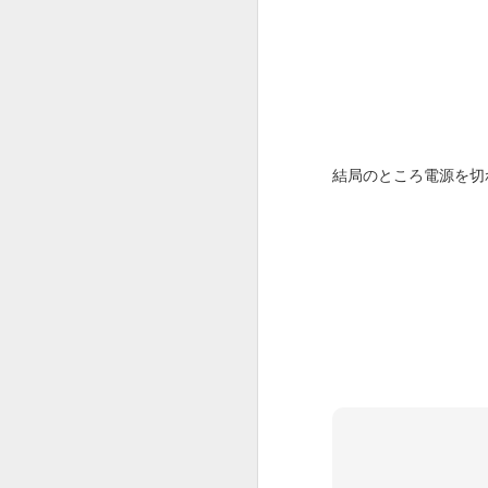
結局のところ電源を切
HERO BOX 2023
DEC
15
使ってる機材がPod xtって
古いものだったり、新しく
買ったMooer GE300もMacより
Windowsの方がアプリの安定度が
あったり、ハンコンのアップデー