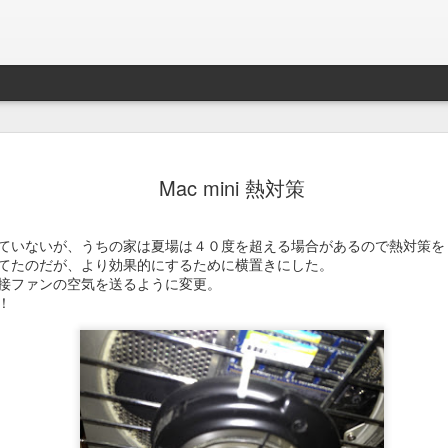
Braveb
JAN
Mac mini 熱対策
17
買ったのは去年の8
iPhoneとApple Watch
ていないが、うちの家は夏場は４０度を超える場合があるので熱対策を
なこれを購入。
てたのだが、より効果的にするために横置きにした。
接ファンの空気を送るように変更。
当時ライトニング端子が悪
！
良くなかったんでワイアレ
で位置決めが楽そうな製品
かれこれ半年以上使ってる
Braveby ワイヤレス充電器