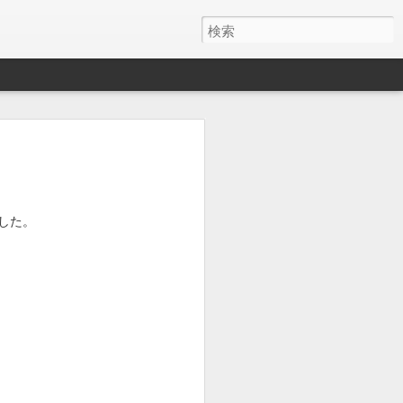
y ワイヤレス充電器
月でした。
とAirPods Proをまとめて充電したくて安そう
した。
いのかケーブルが悪いのか充電の具合が
ス充電器使うようになって、マグネット
を探しててこれにしました。
けど、特に問題ないです。