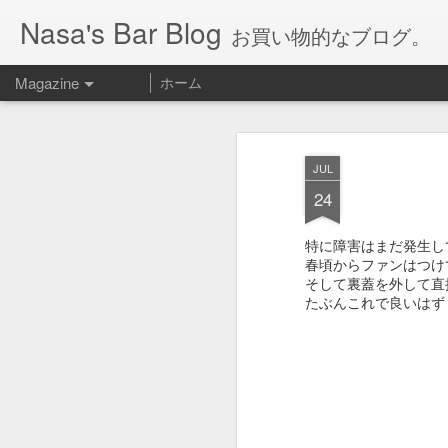
Nasa's Bar Blog
お買い物的なブログ。
Magazine
ホーム
JUL
24
特に障害はまだ発生し
春頃からファンはつけ
そして裏蓋を外して直
たぶんこれで良いはず