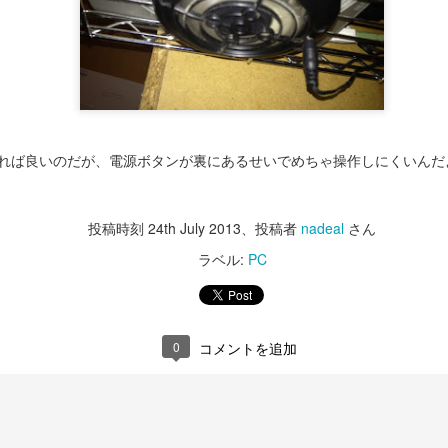
れば良いのだが、電源ボタンが裏にあるせいでめちゃ操作しにくいんだ
投稿時刻
24th July 2013
、投稿者
nadeal
さん
ラベル:
PC
T300RS
iPhone15 Pro
DEC
DEC
0
コメントを追加
14
13
ハンコンをG29からT300RS
今年もiPhone15 Proに更
に買い替える。
新。
パッドで十分楽しく走ってたのだ
写真忘れたけど今回の純正ケース
けど、運転の成長に壁を感じてき
はクリアの方にしたけどちょっと